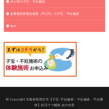
冷え性の子宝・不妊施術
多嚢胞性卵巣症候群（PCOS）の子宝・不妊施術
test
© Copyright 京都府長岡京市【子宝･不妊施術・不妊鍼灸・不妊整
体】妊活ママ鍼灸 あやめ堂