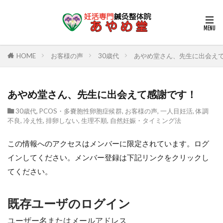
HOME
お客様の声
30歳代
あやめ堂さん、先生に出会え
あやめ堂さん、先生に出会えて感謝です！
30歳代
,
PCOS・多嚢胞性卵胞症候群
,
お客様の声
,
一人目妊活
,
体調
不良
,
冷え性
,
排卵しない
,
生理不順
,
自然妊娠・タイミング法
この情報へのアクセスはメンバーに限定されています。ログ
インしてください。メンバー登録は下記リンクをクリックし
てください。
既存ユーザのログイン
ユーザー名またはメールアドレス