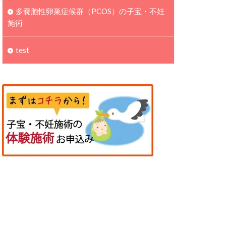
多嚢胞性卵巣症候群（PCOS）の子宝・不妊
施術
test