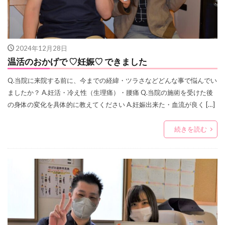
2024年12月28日
温活のおかげで ♡妊娠♡ できました
Q.当院に来院する前に、今までの経緯・ツラさなどどんな事で悩んでい
ましたか？ A.妊活・冷え性（生理痛）・腰痛 Q.当院の施術を受けた後
の身体の変化を具体的に教えてください A.妊娠出来た・血流が良く […]
続きを読む