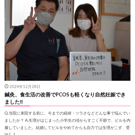
2024年12月28日
鍼灸、食生活の改善でPCOSも軽くなり自然妊娠でき
ました‼
Q.当院に来院する前に、今までの経緯・ツラさなどどんな事で悩んでい
ましたか？ A.生理がはじまった小学生の頃からすごく不順で、ピルを内
服していました。結婚してピルをやめてからも自力では生理がこず、受
診 […]